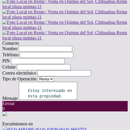
Contacto
Nombre
Teléfono
PIN
Celular
Correo electrónico
Tipo de Operación
Mensaje
Enviar
0
Encuéntranos en
(614) 4181405 (614) 41820 (614) 4663753