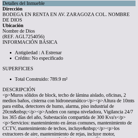
Detalles del Inmueble
Dirección
BODEGA EN RENTA EN AV. ZARAGOZA COL. NOMBRE
DE DIOS
Ubicación
Nombre de Dios
(REF. AGL7254056)
INFORMACIÓN BÁSICA
Antigüedad : A Estrenar
Crédito: No especificado
SUPERFICIES
Total Construido: 789.9 m²
DESCRIPCIÓN
<p>Muros sólidos de block, techo de lámina aislado, oficinas, 2
medios baños, cisterna con hidroneumático</p><p>Altura de 10mts
para estiba, detectores de humo, alarma, piso industrial de
20cm&nbsp;</p><p>Anden con rampa niveladora, Vigilancia 24/7
los 365 días del año, Subestación compartida de 300 Kva's</p>
<p>Servicios: mantenimiento en áreas comunes, mantenimiento de
CCTV, mantenimiento de techos, incluye&nbsp;</p><p>los
extractores de aire, mantenimiento de rejas, incluye motor,