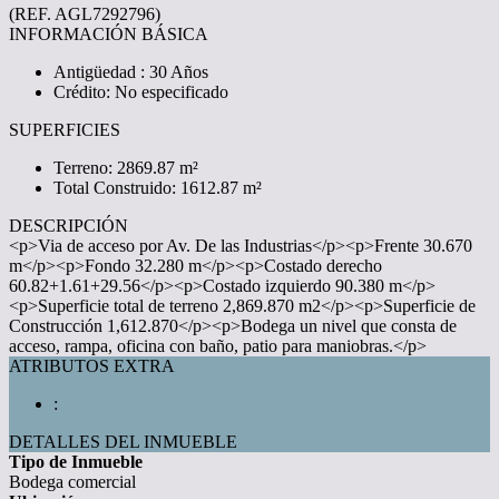
(REF. AGL7292796)
INFORMACIÓN BÁSICA
Antigüedad : 30 Años
Crédito: No especificado
SUPERFICIES
Terreno: 2869.87 m²
Total Construido: 1612.87 m²
DESCRIPCIÓN
<p>Via de acceso por Av. De las Industrias</p><p>Frente 30.670
m</p><p>Fondo 32.280 m</p><p>Costado derecho
60.82+1.61+29.56</p><p>Costado izquierdo 90.380 m</p>
<p>Superficie total de terreno 2,869.870 m2</p><p>Superficie de
Construcción 1,612.870</p><p>Bodega un nivel que consta de
acceso, rampa, oficina con baño, patio para maniobras.</p>
ATRIBUTOS EXTRA
:
DETALLES DEL INMUEBLE
Tipo de Inmueble
Bodega comercial