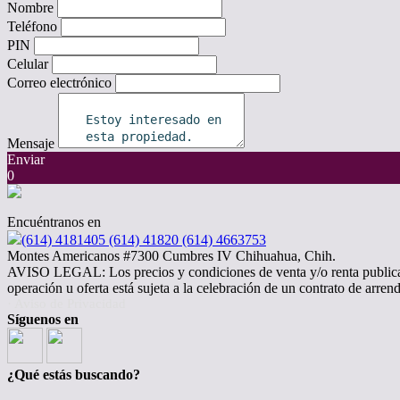
Nombre
Teléfono
PIN
Celular
Correo electrónico
Mensaje
Enviar
0
Encuéntranos en
(614) 4181405 (614) 41820 (614) 4663753
Montes Americanos #7300 Cumbres IV Chihuahua, Chih.
AVISO LEGAL: Los precios y condiciones de venta y/o renta publicad
operación u oferta está sujeta a la celebración de un contrato de arr
· Aviso de Privacidad
Síguenos en
¿Qué estás buscando?